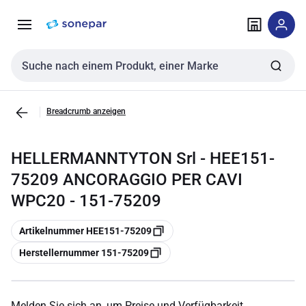
Zur
Zum
Navigation
Inhalt
springen
springen
Sucheingabe
Breadcrumb anzeigen
HELLERMANNTYTON Srl - HEE151-
75209 ANCORAGGIO PER CAVI
WPC20 - 151-75209
Kopieren
Artikelnummer HEE151-75209
Kopieren
Herstellernummer 151-75209
Melden Sie sich an, um Preise und Verfügbarkeit