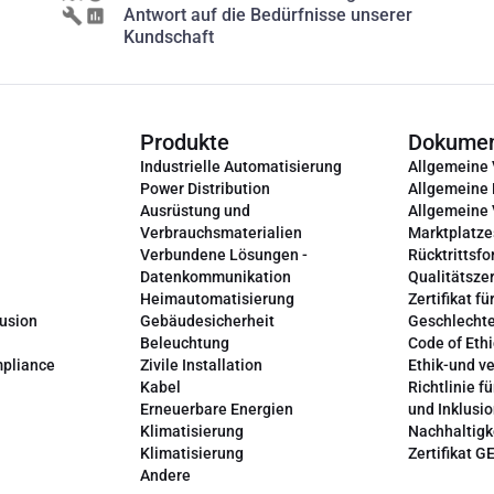
Antwort auf die Bedürfnisse unserer
Kundschaft
Produkte
Dokume
Industrielle Automatisierung
Allgemeine
Power Distribution
Allgemeine
Ausrüstung und
Allgemeine
Verbrauchsmaterialien
Marktplatze
Verbundene Lösungen -
Rücktrittsfo
Datenkommunikation
Qualitätszer
Heimautomatisierung
Zertifikat fü
lusion
Gebäudesicherheit
Geschlechte
Beleuchtung
Code of Ethi
mpliance
Zivile Installation
Ethik-und v
Kabel
Richtlinie fü
Erneuerbare Energien
und Inklusi
Klimatisierung
Nachhaltigk
Klimatisierung
Zertifikat G
Andere