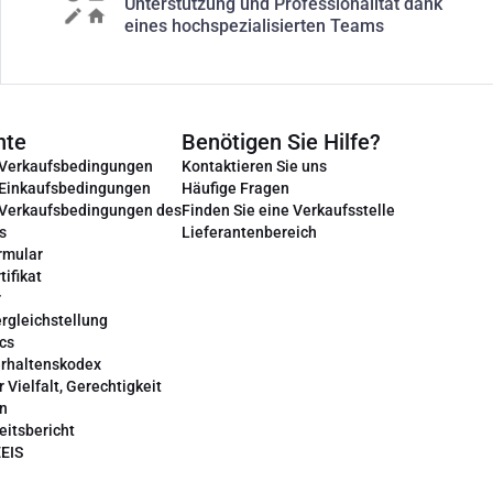
Unterstützung und Professionalität dank
eines hochspezialisierten Teams
nte
Benötigen Sie Hilfe?
 Verkaufsbedingungen
Kontaktieren Sie uns
 Einkaufsbedingungen
Häufige Fragen
 Verkaufsbedingungen des
Finden Sie eine Verkaufsstelle
s
Lieferantenbereich
rmular
tifikat
r
rgleichstellung
cs
erhaltenskodex
r Vielfalt, Gerechtigkeit
on
eitsbericht
EEIS