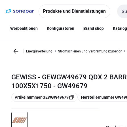
Zur
Zum
Navigation
Inhalt
Produkte und Dienstleistungen
Such
springen
springen
Werbeaktionen
Konfiguratoren
Brand shop
Katalo
Energieverteilung
Stromschienen und Verdrahtungszubehör
GEWISS - GEWGW49679 QDX 2 BARR
100X5X1750 - GW49679
Kopieren
Kopieren
Artikelnummer GEWGW49679
Herstellernummer GW49