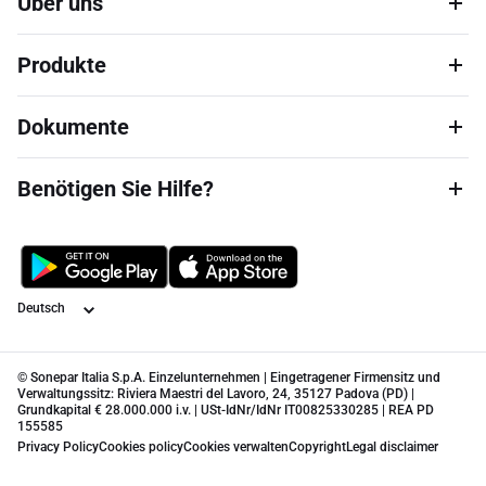
Über uns
Produkte
Dokumente
Benötigen Sie Hilfe?
Sprache
© Sonepar Italia S.p.A. Einzelunternehmen | Eingetragener Firmensitz und
Verwaltungssitz: Riviera Maestri del Lavoro, 24, 35127 Padova (PD) |
Grundkapital € 28.000.000 i.v. | USt-IdNr/IdNr IT00825330285 | REA PD
155585
Privacy Policy
Cookies policy
Cookies verwalten
Copyright
Legal disclaimer