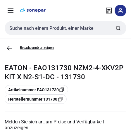
Zur
Zum
Navigation
Inhalt
springen
springen
Sucheingabe
Breadcrumb anzeigen
EATON - EAO131730 NZM2-4-XKV2P
KIT X N2-S1-DC - 131730
Kopieren
Artikelnummer EAO131730
Kopieren
Herstellernummer 131730
Melden Sie sich an, um Preise und Verfügbarkeit
anzuzeigen