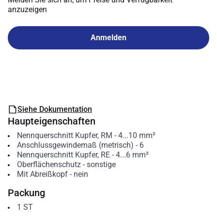
anzuzeigen
Anmelden
Siehe Dokumentation
Haupteigenschaften
Nennquerschnitt Kupfer, RM
-
4...10
mm²
Anschlussgewindemaß (metrisch)
-
6
Nennquerschnitt Kupfer, RE
-
4...6
mm²
Oberflächenschutz
-
sonstige
Mit Abreißkopf
-
nein
Packung
1
ST