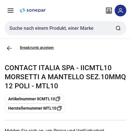
Zur
Zum
Navigation
Inhalt
springen
springen
Sucheingabe
Breadcrumb anzeigen
CONTACT ITALIA SPA - IICMTL10
MORSETTI A MANTELLO SEZ.10MMQ
12 POLI - MTL10
Kopieren
Artikelnummer IICMTL10
Kopieren
Herstellernummer MTL10
Melden Sie sich an, um Preise und Verfügbarkeit