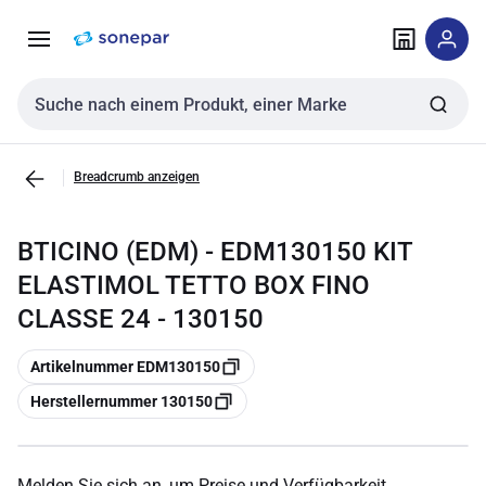
Zur
Zum
Navigation
Inhalt
springen
springen
Sucheingabe
Breadcrumb anzeigen
BTICINO (EDM) - EDM130150 KIT
ELASTIMOL TETTO BOX FINO
CLASSE 24 - 130150
Kopieren
Artikelnummer EDM130150
Kopieren
Herstellernummer 130150
Melden Sie sich an, um Preise und Verfügbarkeit