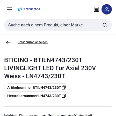
Zur
Zum
Navigation
Inhalt
springen
springen
Sucheingabe
Breadcrumb anzeigen
BTICINO - BTILN4743/230T
LIVINGLIGHT LED Fur Axial 230V
Weiss - LN4743/230T
Kopieren
Artikelnummer BTILN4743/230T
Kopieren
Herstellernummer LN4743/230T
Melden Sie sich an, um Preise und Verfügbarkeit