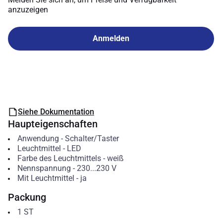
anzuzeigen
Anmelden
Siehe Dokumentation
Haupteigenschaften
Anwendung
-
Schalter/Taster
Leuchtmittel
-
LED
Farbe des Leuchtmittels
-
weiß
Nennspannung
-
230...230
V
Mit Leuchtmittel
-
ja
Packung
1
ST