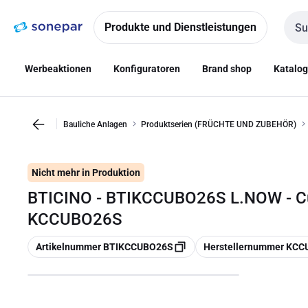
Zur
Zum
Navigation
Inhalt
Produkte und Dienstleistungen
Such
springen
springen
Werbeaktionen
Konfiguratoren
Brand shop
Katalo
Bauliche Anlagen
Produktserien (FRÜCHTE UND ZUBEHÖR)
Nicht mehr in Produktion
BTICINO - BTIKCCUBO26S L.NOW - Cu
KCCUBO26S
Kopieren
Kopieren
Artikelnummer BTIKCCUBO26S
Herstellernummer KC