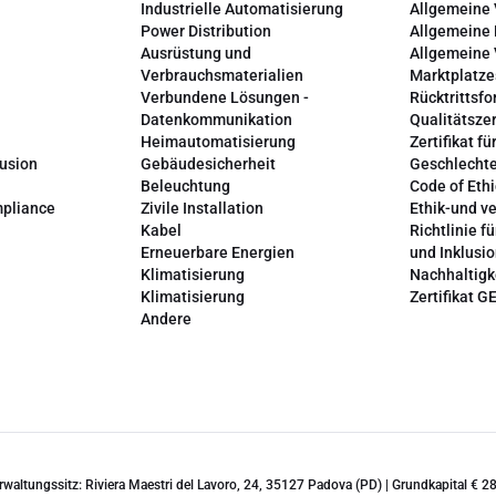
Industrielle Automatisierung
Allgemeine
Power Distribution
Allgemeine
Ausrüstung und
Allgemeine
Verbrauchsmaterialien
Marktplatze
Verbundene Lösungen -
Rücktrittsfo
Datenkommunikation
Qualitätszer
Heimautomatisierung
Zertifikat fü
lusion
Gebäudesicherheit
Geschlechte
Beleuchtung
Code of Ethi
mpliance
Zivile Installation
Ethik-und v
Kabel
Richtlinie fü
Erneuerbare Energien
und Inklusi
Klimatisierung
Nachhaltigk
Klimatisierung
Zertifikat G
Andere
erwaltungssitz: Riviera Maestri del Lavoro, 24, 35127 Padova (PD) | Grundkapital €