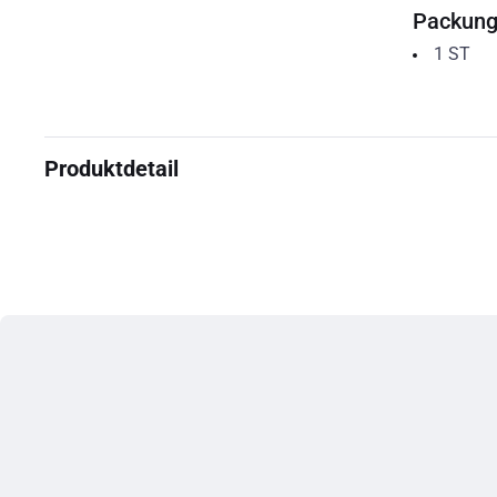
Packun
1
ST
Produktdetail