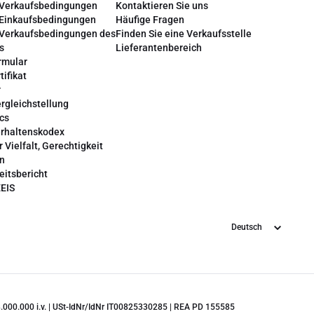
 Verkaufsbedingungen
Kontaktieren Sie uns
 Einkaufsbedingungen
Häufige Fragen
 Verkaufsbedingungen des
Finden Sie eine Verkaufsstelle
s
Lieferantenbereich
rmular
tifikat
r
rgleichstellung
cs
erhaltenskodex
r Vielfalt, Gerechtigkeit
on
eitsbericht
EEIS
Sprache
 28.000.000 i.v. | USt-IdNr/IdNr IT00825330285 | REA PD 155585