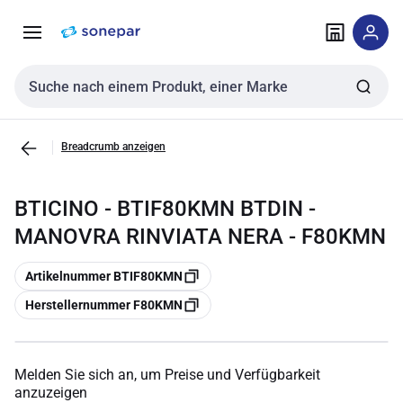
Zur
Zum
Navigation
Inhalt
springen
springen
Sucheingabe
Breadcrumb anzeigen
BTICINO - BTIF80KMN BTDIN -
MANOVRA RINVIATA NERA - F80KMN
Kopieren
Artikelnummer BTIF80KMN
Kopieren
Herstellernummer F80KMN
Melden Sie sich an, um Preise und Verfügbarkeit
anzuzeigen