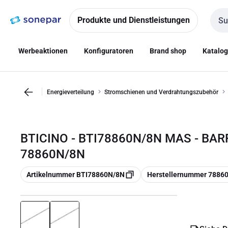
Zur
Zum
Navigation
Inhalt
Produkte und Dienstleistungen
Such
springen
springen
Werbeaktionen
Konfiguratoren
Brand shop
Katalo
Energieverteilung
Stromschienen und Verdrahtungszubehör
BTICINO - BTI78860N/8N MAS - BAR
78860N/8N
Kopieren
Kopieren
Artikelnummer BTI78860N/8N
Herstellernummer 7886