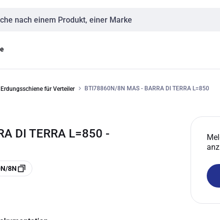
eingabe
ge
BTI78860N/8N MAS - BARRA DI TERRA L=850
Erdungsschiene für Verteiler
RA DI TERRA L=850 -
Mel
anz
0N/8N