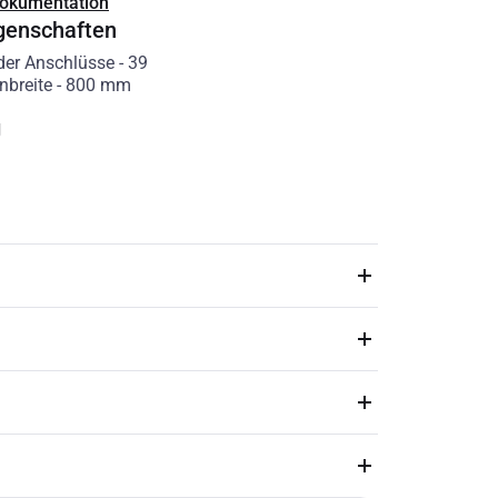
Dokumentation
genschaften
der Anschlüsse
-
39
nbreite
-
800
mm
g