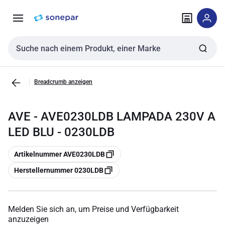
Zur
Zum
Navigation
Inhalt
springen
springen
Sucheingabe
Breadcrumb anzeigen
AVE - AVE0230LDB LAMPADA 230V A
LED BLU - 0230LDB
Kopieren
Artikelnummer AVE0230LDB
Kopieren
Herstellernummer 0230LDB
Melden Sie sich an, um Preise und Verfügbarkeit
anzuzeigen