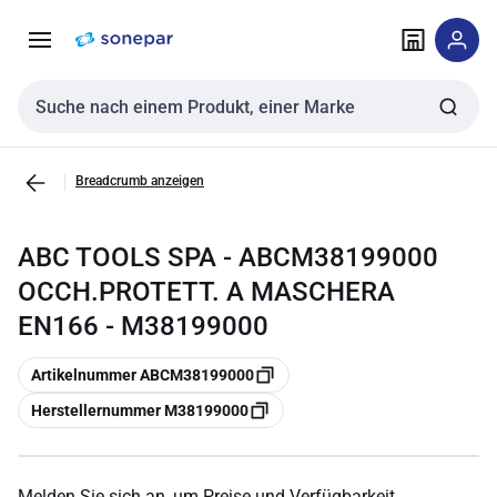
Zur
Zum
Navigation
Inhalt
springen
springen
Sucheingabe
Breadcrumb anzeigen
ABC TOOLS SPA - ABCM38199000
OCCH.PROTETT. A MASCHERA
EN166 - M38199000
Kopieren
Artikelnummer ABCM38199000
Kopieren
Herstellernummer M38199000
Melden Sie sich an, um Preise und Verfügbarkeit