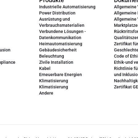
Produkte
Dokume
Industrielle Automatisierung
Allgemeine
Power Distribution
Allgemeine
Ausrüstung und
Allgemeine
Verbrauchsmaterialien
Marktplatze
Verbundene Lösungen -
Rücktrittsfo
Datenkommunikation
Qualitätszer
Heimautomatisierung
Zertifikat fü
lusion
Gebäudesicherheit
Geschlechte
Beleuchtung
Code of Ethi
mpliance
Zivile Installation
Ethik-und v
Kabel
Richtlinie fü
Erneuerbare Energien
und Inklusi
Klimatisierung
Nachhaltigk
Klimatisierung
Zertifikat G
Andere