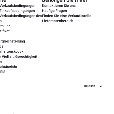
nte
Benötigen Sie Hilfe?
 Verkaufsbedingungen
Kontaktieren Sie uns
 Einkaufsbedingungen
Häufige Fragen
 Verkaufsbedingungen des
Finden Sie eine Verkaufsstelle
s
Lieferantenbereich
rmular
tifikat
r
rgleichstellung
cs
erhaltenskodex
r Vielfalt, Gerechtigkeit
on
eitsbericht
EEIS
Sprache