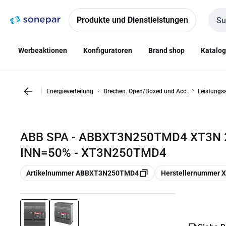
Zur
Zum
Navigation
Inhalt
Produkte und Dienstleistungen
Such
springen
springen
Werbeaktionen
Konfiguratoren
Brand shop
Katalo
Energieverteilung
Brechen. Open/Boxed und Acc.
Leistungss
ABB SPA - ABBXT3N250TMD4 XT3N 2
INN=50% - XT3N250TMD4
Kopieren
Kopieren
Artikelnummer ABBXT3N250TMD4
Herstellernummer