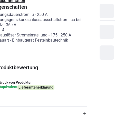
Dokumentation
genschaften
ungsdauerstrom Iu
-
250
A
ngsgrenzkurzschlussausschaltstrom Icu bei
Hz
-
36
kA
-
4
tauslöser Stromeinstellung
-
175...250
A
auart
-
Einbaugerät Festeinbautechnik
g
roduktbewertung
ruck von Produkten
Äquivalent
Lieferantenerklärung