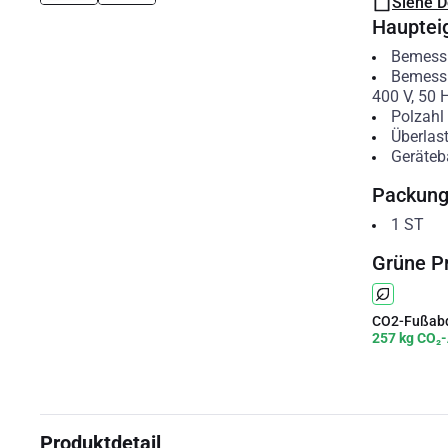
Siehe 
Hauptei
Bemess
Bemessu
400 V, 50 
Polzahl
Überlas
Geräteb
Packun
1
ST
Grüne P
CO2-Fußabd
257 kg CO₂-
Produktdetail