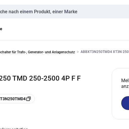
eingabe
ge
ABBXT3N250TMD4 XT3N 250 
chalter für Trafo-, Generator- und Anlagenschutz
50 TMD 250-2500 4P F F
Mel
anz
 XT3N250TMD4