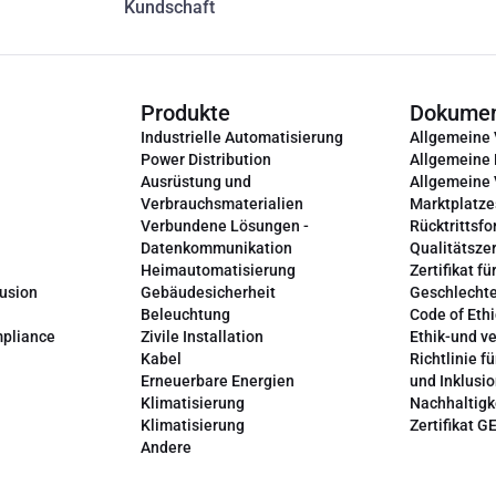
Kundschaft
Produkte
Dokume
Industrielle Automatisierung
Allgemeine
Power Distribution
Allgemeine
Ausrüstung und
Allgemeine
Verbrauchsmaterialien
Marktplatze
Verbundene Lösungen -
Rücktrittsfo
Datenkommunikation
Qualitätszer
Heimautomatisierung
Zertifikat fü
lusion
Gebäudesicherheit
Geschlechte
Beleuchtung
Code of Ethi
mpliance
Zivile Installation
Ethik-und v
Kabel
Richtlinie fü
Erneuerbare Energien
und Inklusi
Klimatisierung
Nachhaltigk
Klimatisierung
Zertifikat G
Andere