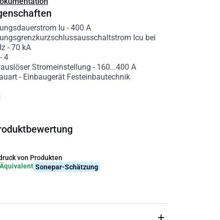
Dokumentation
genschaften
ungsdauerstrom Iu
-
400
A
ngsgrenzkurzschlussausschaltstrom Icu bei
Hz
-
70
kA
-
4
tauslöser Stromeinstellung
-
160...400
A
auart
-
Einbaugerät Festeinbautechnik
g
roduktbewertung
ruck von Produkten
Äquivalent
Sonepar-Schätzung