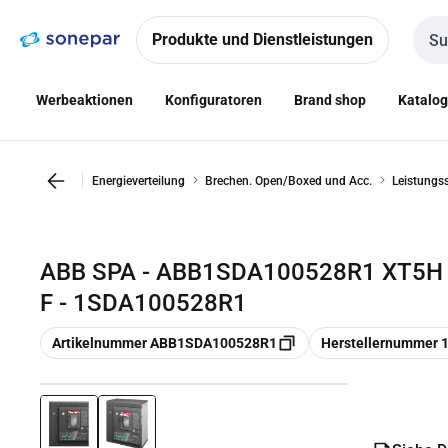
Zur
Zum
Navigation
Inhalt
Produkte und Dienstleistungen
Such
springen
springen
Werbeaktionen
Konfiguratoren
Brand shop
Katalo
Energieverteilung
Brechen. Open/Boxed und Acc.
Leistungss
ABB SPA - ABB1SDA100528R1 XT5H 4
F - 1SDA100528R1
Kopieren
Kopieren
Artikelnummer ABB1SDA100528R1
Herstellernummer