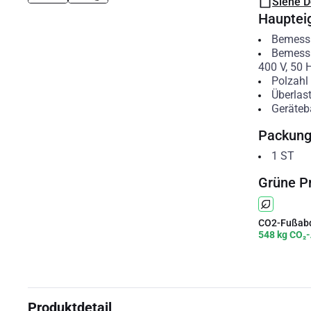
Siehe 
Hauptei
Bemess
Bemessu
400 V, 50 
Polzahl
Überlas
Geräteb
Packun
1
ST
Grüne P
CO2-Fußabd
548 kg CO₂-
Produktdetail