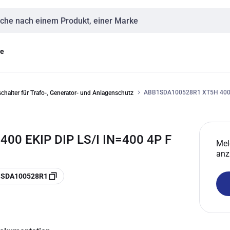
eingabe
ge
ABB1SDA100528R1 XT5H 400 E
chalter für Trafo-, Generator- und Anlagenschutz
00 EKIP DIP LS/I IN=400 4P F
Mel
anz
 1SDA100528R1