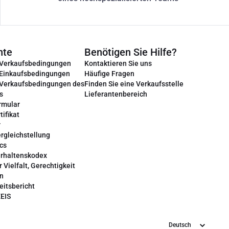
nte
Benötigen Sie Hilfe?
 Verkaufsbedingungen
Kontaktieren Sie uns
 Einkaufsbedingungen
Häufige Fragen
 Verkaufsbedingungen des
Finden Sie eine Verkaufsstelle
s
Lieferantenbereich
rmular
tifikat
r
rgleichstellung
cs
erhaltenskodex
r Vielfalt, Gerechtigkeit
on
eitsbericht
EEIS
Sprache