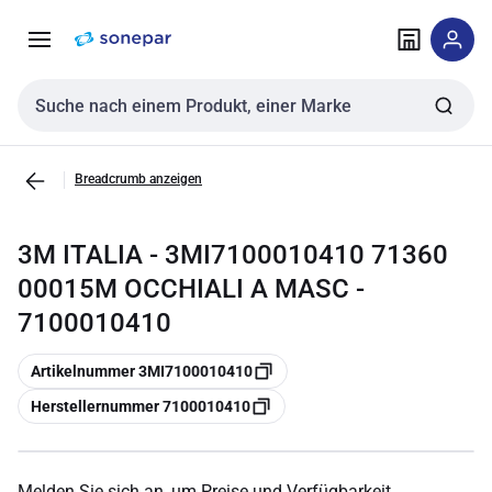
Zur
Zum
Navigation
Inhalt
springen
springen
Sucheingabe
Breadcrumb anzeigen
3M ITALIA - 3MI7100010410 71360
00015M OCCHIALI A MASC -
7100010410
Kopieren
Artikelnummer 3MI7100010410
Kopieren
Herstellernummer 7100010410
Melden Sie sich an, um Preise und Verfügbarkeit