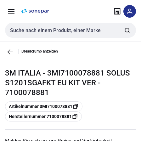
Zur
Zum
Navigation
Inhalt
springen
springen
Sucheingabe
Breadcrumb anzeigen
3M ITALIA - 3MI7100078881 SOLUS
S1201SGAFKT EU KIT VER -
7100078881
Kopieren
Artikelnummer 3MI7100078881
Kopieren
Herstellernummer 7100078881
Melden Sie sich an, um Preise und Verfügbarkeit