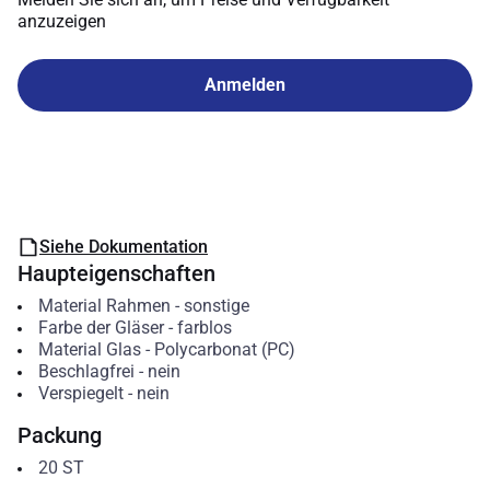
anzuzeigen
Anmelden
Siehe Dokumentation
Haupteigenschaften
Material Rahmen
-
sonstige
Farbe der Gläser
-
farblos
Material Glas
-
Polycarbonat (PC)
Beschlagfrei
-
nein
Verspiegelt
-
nein
Packung
20
ST