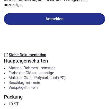
anzuzeigen
Anmelden
Siehe Dokumentation
Haupteigenschaften
Material Rahmen
-
sonstige
Farbe der Gläser
-
sonstige
Material Glas
-
Polycarbonat (PC)
Beschlagfrei
-
nein
Verspiegelt
-
nein
Packung
10
ST