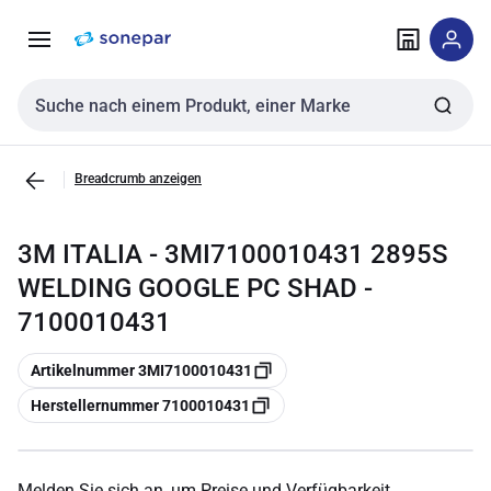
Zur
Zum
Navigation
Inhalt
springen
springen
Sucheingabe
Breadcrumb anzeigen
3M ITALIA - 3MI7100010431 2895S
WELDING GOOGLE PC SHAD -
7100010431
Kopieren
Artikelnummer 3MI7100010431
Kopieren
Herstellernummer 7100010431
Melden Sie sich an, um Preise und Verfügbarkeit