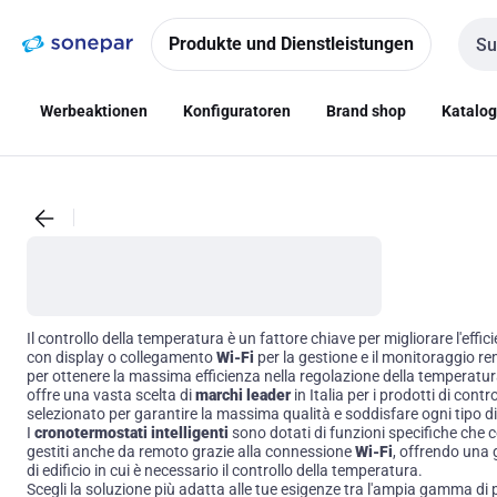
Zur
Zum
Navigation
Inhalt
Produkte und Dienstleistungen
Such
springen
springen
Werbeaktionen
Konfiguratoren
Brand shop
Katalo
Il controllo della temperatura è un fattore chiave per migliorare l'effi
con display o collegamento
Wi-Fi
per la gestione e il monitoraggio 
per ottenere la massima efficienza nella regolazione della temperatur
offre una vasta scelta di
marchi leader
in Italia per i prodotti di cont
selezionato per garantire la massima qualità e soddisfare ogni tipo d
I
cronotermostati intelligenti
sono dotati di funzioni specifiche che 
gestiti anche da remoto grazie alla connessione
Wi-Fi
, offrendo una 
di edificio in cui è necessario il controllo della temperatura.
Scegli la soluzione più adatta alle tue esigenze tra l'ampia gamma di 