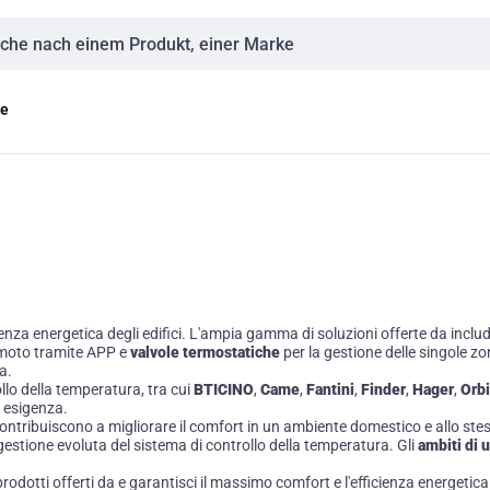
eingabe
ge
cienza energetica degli edifici. L'ampia gamma di soluzioni offerte da
includ
remoto tramite APP e
valvole termostatiche
per la gestione delle singole zon
a.
rollo della temperatura, tra cui
BTICINO
,
Came
,
Fantini
,
Finder
,
Hager
,
Orb
i esigenza.
contribuiscono a migliorare il comfort in un ambiente domestico e allo st
gestione evoluta del sistema di controllo della temperatura. Gli
ambiti di u
prodotti offerti da
e garantisci il massimo comfort e l'efficienza energetica 