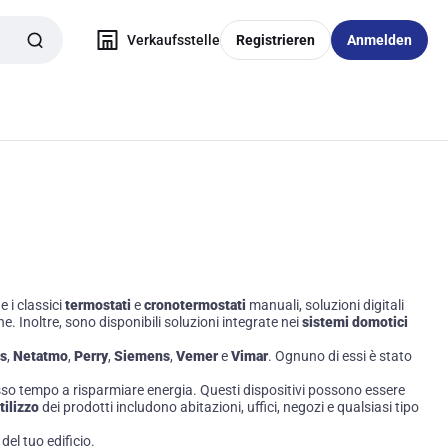
Verkaufsstelle
Registrieren
Anmelden
e i classici
termostati
e
cronotermostati
manuali, soluzioni digitali
e. Inoltre, sono disponibili soluzioni integrate nei
sistemi domotici
is
,
Netatmo
,
Perry
,
Siemens
,
Vemer
e
Vimar
. Ognuno di essi è stato
esso tempo a risparmiare energia. Questi dispositivi possono essere
tilizzo
dei prodotti includono abitazioni, uffici, negozi e qualsiasi tipo
del tuo edificio.