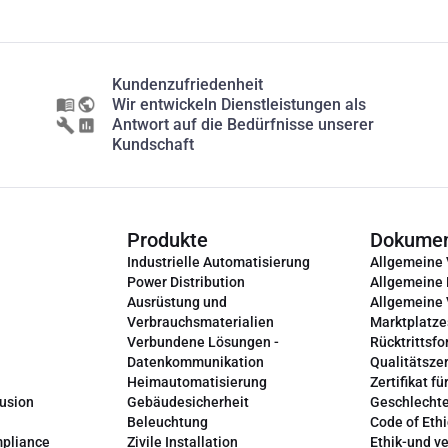
Kundenzufriedenheit
Wir entwickeln Dienstleistungen als
Antwort auf die Bedürfnisse unserer
Kundschaft
Produkte
Dokume
Industrielle Automatisierung
Allgemeine
Power Distribution
Allgemeine
Ausrüstung und
Allgemeine
Verbrauchsmaterialien
Marktplatze
Verbundene Lösungen -
Rücktrittsfo
Datenkommunikation
Qualitätszer
Heimautomatisierung
Zertifikat fü
lusion
Gebäudesicherheit
Geschlechte
Beleuchtung
Code of Ethi
mpliance
Zivile Installation
Ethik-und v