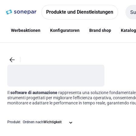
Zur
Zum
Navigation
Inhalt
Produkte und Dienstleistungen
Such
springen
springen
Werbeaktionen
Konfiguratoren
Brand shop
Katalo
Il
software di automazione
rappresenta una soluzione fondamentale per
strumenti progettati per migliorare l'efficienza operativa, consentend
monitorare e adattare le performance in tempo reale, garantendo risul
Produkt
Ordnen nach