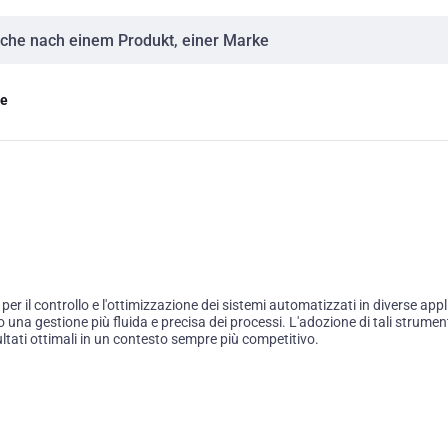
eingabe
ge
 il controllo e l'ottimizzazione dei sistemi automatizzati in diverse app
o una gestione più fluida e precisa dei processi. L'adozione di tali strume
tati ottimali in un contesto sempre più competitivo.