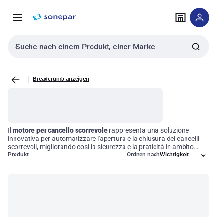
Zur
Zum
Navigation
Inhalt
springen
springen
Sucheingabe
Breadcrumb anzeigen
Il
motore per cancello scorrevole
rappresenta una soluzione
innovativa per automatizzare l'apertura e la chiusura dei cancelli
scorrevoli, migliorando così la sicurezza e la praticità in ambito
residenziale, commerciale e industriale. Questi dispositivi, disponibili
Produkt
Ordnen nach
in diverse alimentazioni come elettrica o solare, offrono funzionalità
avanzate come il controllo remoto, sensori di sicurezza e
impostazioni programmabili, rendendoli ideali per ottimizzare
l'efficienza operativa e garantire un accesso sicuro e comodo.