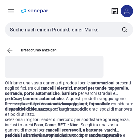
Zur
Zum
Navigation
Inhalt
springen
springen
Sucheingabe
Breadcrumb anzeigen
Offriamo una vasta gamma di prodotti per le
automazioni
presenti
negli edifici, tra cui
cancelli elettrici
,
motori per tende
,
tapparelle
,
serrande
,
porte automatiche
,
barriere
per varchi stradali e
pedonali,
css Copy
barriere automatiche
. A questi prodotti si aggiungono
accessori come
Per scegliere il tipo di
telecomandi
automazione
,
lampeggianti
giusto, è importante considerare
,
fotocellule
e
dispositivi di sicurezza
dimensioni del varco, peso e lunghezza delle ante, spazi di manovra
per l’automazione.
e tipo di utilizzo.
seleziona i migliori leader di mercato per soddisfare ogni esigenza,
inclusi i marchi
Faac
,
Came
,
BFT
e
Nice
. Scegli tra una vasta
gamma di motori per
cancelli scorrevoli
,
a battente
,
varchi
pedonali
Rendi la tua vita più semplice e sicura con le automazioni per
e
barriere automatiche
, motori per
tende
,
tapparelle
e