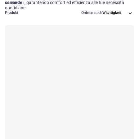
serrande
cancelli di
.
, garantendo comfort ed efficienza alle tue necessità
quotidiane.
Produkt
Ordnen nach