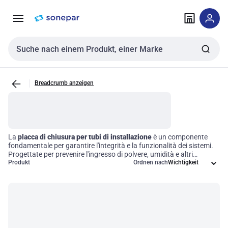
Zur
Zum
Navigation
Inhalt
springen
springen
Sucheingabe
Breadcrumb anzeigen
La
placca di chiusura per tubi di installazione
è un componente
fondamentale per garantire l'integrità e la funzionalità dei sistemi.
Progettate per prevenire l'ingresso di polvere, umidità e altri
contaminanti, queste soluzioni assicurano prestazioni ottimali e
Produkt
Ordnen nach
sicurezza nei vari contesti applicativi. Investire in accessori di alta
qualità come le placche di chiusura significa proteggere i propri
impianti e migliorare l'efficienza operativa, riducendo al contempo i
rischi di malfunzionamenti e costose riparazioni.