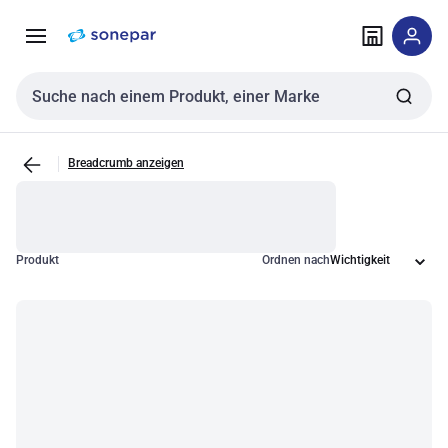
Zur
Zum
Navigation
Inhalt
springen
springen
Sucheingabe
Breadcrumb anzeigen
Produkt
Ordnen nach