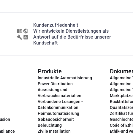
Kundenzufriedenheit
Wir entwickeln Dienstleistungen als
Antwort auf die Bedürfnisse unserer
Kundschaft
Produkte
Dokume
Industrielle Automatisierung
Allgemeine
Power Distribution
Allgemeine
Ausrüstung und
Allgemeine
Verbrauchsmaterialien
Marktplatze
Verbundene Lösungen -
Rücktrittsfo
Datenkommunikation
Qualitätszer
Heimautomatisierung
Zertifikat fü
lusion
Gebäudesicherheit
Geschlechte
Beleuchtung
Code of Ethi
mpliance
Zivile Installation
Ethik-und v