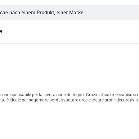
eingabe
ge
o indispensabile per la lavorazione del legno. Grazie al suo meccanismo mot
è ideale per sagomare bordi, svuotare aree e creare profili decorativi su l