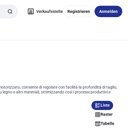
Verkaufsstelle
Registrieren
Anmelden
orizzato, consente di regolare con facilità la profondità di taglio,
egno e altri materiali, ottimizzando così i processi produttivi e
Liste
Raster
Tabelle