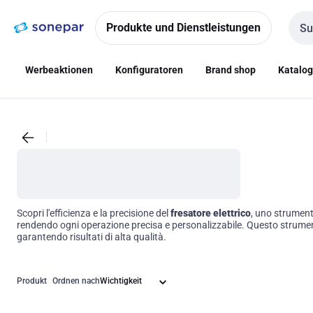
Zur
Zum
Navigation
Inhalt
Produkte und Dienstleistungen
Such
springen
springen
Werbeaktionen
Konfiguratoren
Brand shop
Katalo
Scopri l'efficienza e la precisione del
fresatore elettrico
, uno strument
rendendo ogni operazione precisa e personalizzabile. Questo strumento 
garantendo risultati di alta qualità.
Produkt
Ordnen nach