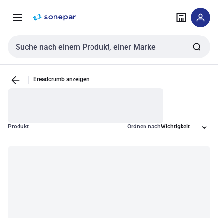
Zur
Zum
Navigation
Inhalt
springen
springen
Sucheingabe
Breadcrumb anzeigen
Produkt
Ordnen nach