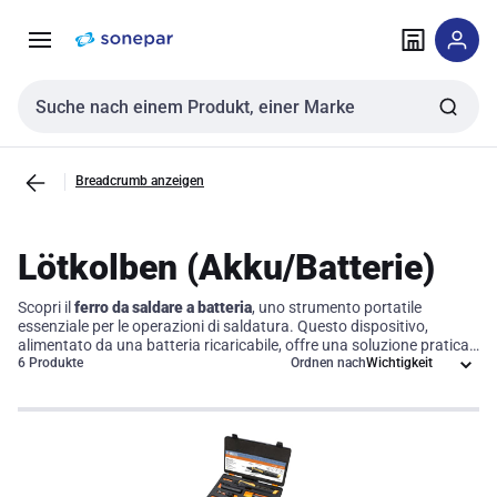
Zur
Zum
Navigation
Inhalt
springen
springen
Sucheingabe
Breadcrumb anzeigen
Lötkolben (Akku/Batterie)
Scopri il
ferro da saldare a batteria
, uno strumento portatile
essenziale per le operazioni di saldatura. Questo dispositivo,
alimentato da una batteria ricaricabile, offre una soluzione pratica
e flessibile per professionisti e aziende che necessitano di un'ottima
6 Produkte
Ordnen nach
mobilità durante il lavoro. Grazie al suo
controllo della temperatura
e al design ergonomico, garantisce risultati di alta precisione e un
utilizzo efficiente, rendendolo un alleato indispensabile in ogni
ambiente tecnico.