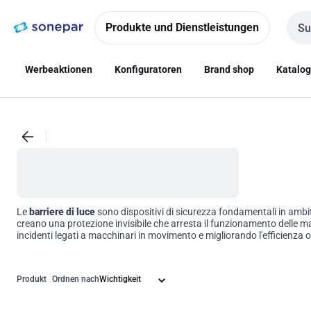
Zur
Zum
Navigation
Inhalt
Produkte und Dienstleistungen
Such
springen
springen
Werbeaktionen
Konfiguratoren
Brand shop
Katalo
Le
barriere di luce
sono dispositivi di sicurezza fondamentali in ambito 
creano una protezione invisibile che arresta il funzionamento delle ma
incidenti legati a macchinari in movimento e migliorando l'efficienza o
Produkt
Ordnen nach