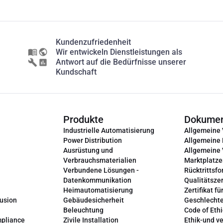
Kundenzufriedenheit
Wir entwickeln Dienstleistungen als
Antwort auf die Bedürfnisse unserer
Kundschaft
Produkte
Dokume
Industrielle Automatisierung
Allgemeine
Power Distribution
Allgemeine
Ausrüstung und
Allgemeine
Verbrauchsmaterialien
Marktplatze
Verbundene Lösungen -
Rücktrittsfo
Datenkommunikation
Qualitätszer
Heimautomatisierung
Zertifikat fü
lusion
Gebäudesicherheit
Geschlechte
Beleuchtung
Code of Ethi
mpliance
Zivile Installation
Ethik-und v