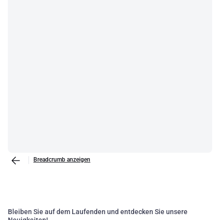
mondo dell'automazione industriale, comprendiamo l'importanza di
utilizzare strumenti di qualità che soddisfano gli standard di
sicurezza e affidabilità. Questi dispositivi, dalle unità di comando
alla connettività, aiutano a garantire che i tuoi sistemi siano sempre
operativi, riducendo il tempo di inattività e migliorando la
produttività. Ogni componente svolge un ruolo vitale, fornendo
soluzioni robuste e durature per una varietà di applicazioni
industriali.
Breadcrumb anzeigen
Bleiben Sie auf dem Laufenden und entdecken Sie unsere