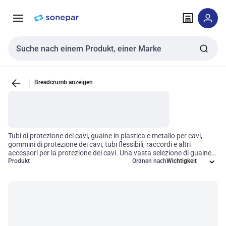
Zur
Zum
Navigation
Inhalt
springen
springen
Sucheingabe
Breadcrumb anzeigen
Tubi di protezione dei cavi, guaine in plastica e metallo per cavi,
gommini di protezione dei cavi, tubi flessibili, raccordi e altri
accessori per la protezione dei cavi. Una vasta selezione di guaine
cavi dagli elevati standard, che offrono la migliore protezione dei
Produkt
Ordnen nach
cavi possibile oggi sul mercato. Le varietà di prodotti spaziano da
guaine di protezione in plastica corrugata o in metallo di alta
qualità, le guaine intrecciate ai tubi protettivi risigillabili e quindi
riutilizzabili. Applicazioni gravose con temperature estreme,
ambienti corrosivi, o in situazioni dove il carico è mobile come la
catenaria o il robot. Principali Brand per Guidacavi. In Sonepar
sono disponibili prodotti tra i migliori leader di mercato come