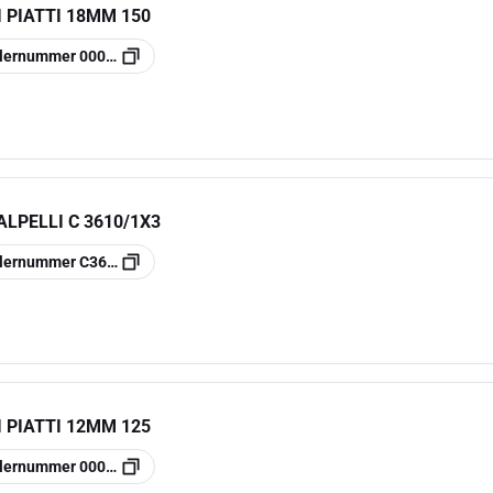
 PIATTI 18MM 150
llernummer
000340002
LPELLI C 3610/1X3
llernummer
C36101003
 PIATTI 12MM 125
llernummer
000340001