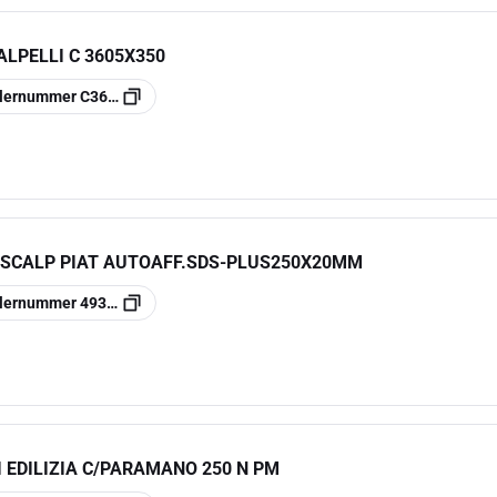
LPELLI C 3605X350
llernummer
C36050350
 SCALP PIAT AUTOAFF.SDS-PLUS250X20MM
llernummer
4932493609
 EDILIZIA C/PARAMANO 250 N PM