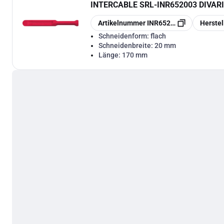
INTERCABLE SRL
-
INR652003 DIVAR
Kopieren
Kopieren
Artikelnummer
INR652003
Herste
Schneidenform:
flach
Schneidenbreite:
20 mm
Länge:
170 mm