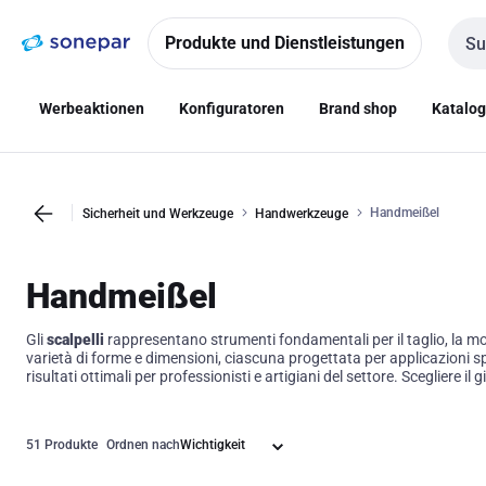
Zur
Zum
Navigation
Inhalt
Produkte und Dienstleistungen
Such
springen
springen
Werbeaktionen
Konfiguratoren
Brand shop
Katalo
Handmeißel
Sicherheit und Werkzeuge
Handwerkzeuge
Handmeißel
Gli
scalpelli
rappresentano strumenti fondamentali per il taglio, la mod
varietà di forme e dimensioni, ciascuna progettata per applicazioni sp
risultati ottimali per professionisti e artigiani del settore. Scegliere il
51 Produkte
Ordnen nach