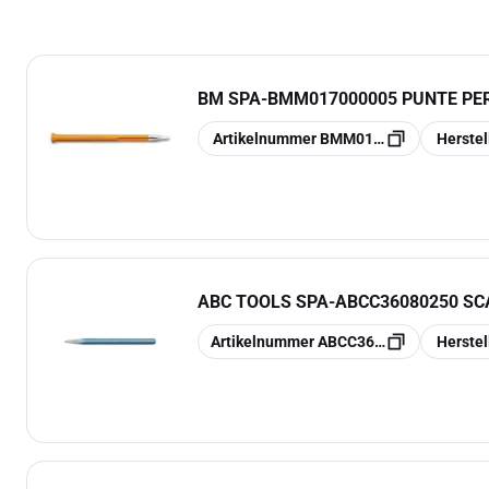
BM SPA
-
BMM017000005 PUNTE PER 
Kopieren
Kopieren
Artikelnummer
BMM017000005
Herste
ABC TOOLS SPA
-
ABCC36080250 SCA
Kopieren
Kopieren
Artikelnummer
ABCC36080250
Herste