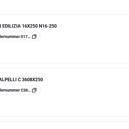
EDILIZIA 16X250 N16-250
llernummer
017000005
LPELLI C 3608X250
llernummer
C36080250