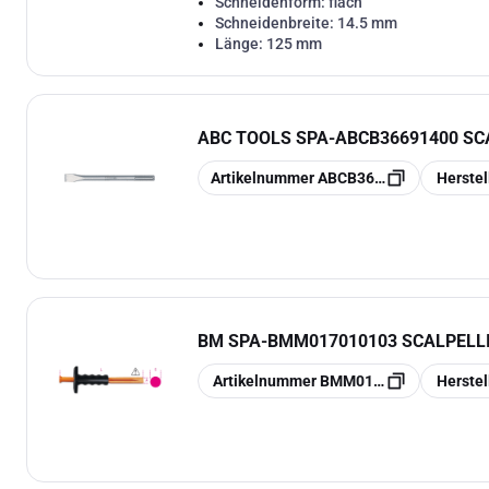
Schneidenform:
flach
Schneidenbreite:
14.5 mm
Länge:
125 mm
ABC TOOLS SPA
-
ABCB36691400 SCA
Kopieren
Kopieren
Artikelnummer
ABCB36691400
Herste
BM SPA
-
BMM017010103 SCALPELLI
Kopieren
Kopieren
Artikelnummer
BMM017010103
Herste