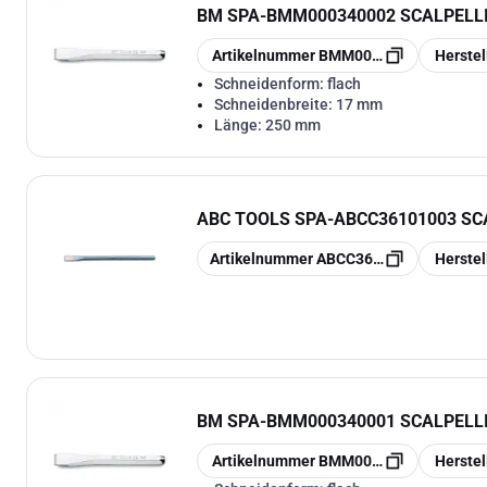
BM SPA
-
BMM000340002 SCALPELLI
Kopieren
Kopieren
Artikelnummer
BMM000340002
Herste
Schneidenform:
flach
Schneidenbreite:
17 mm
Länge:
250 mm
ABC TOOLS SPA
-
ABCC36101003 SCA
Kopieren
Kopieren
Artikelnummer
ABCC36101003
Herste
BM SPA
-
BMM000340001 SCALPELLI
Kopieren
Kopieren
Artikelnummer
BMM000340001
Herste