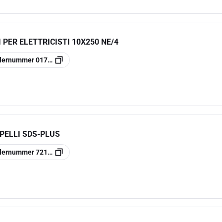
PER ELETTRICISTI 10X250 NE/4
llernummer
017010409
PELLI SDS-PLUS
llernummer
7212000