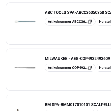
ABC TOOLS SPA
-
ABCC36050350 SCA
Kopieren
Kopieren
Artikelnummer
ABCC36050350
Herste
MILWAUKEE - AEG
-
COP4932493609
Kopieren
Kopieren
Artikelnummer
COP4932493609
Herste
BM SPA
-
BMM017010101 SCALPELLI