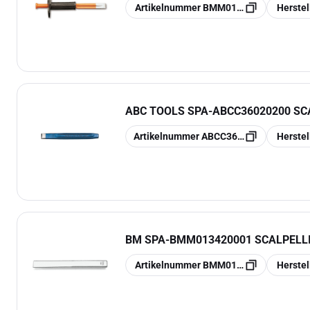
Kopieren
Kopieren
Artikelnummer
BMM017010101
Herste
ABC TOOLS SPA
-
ABCC36020200 SCA
Kopieren
Kopieren
Artikelnummer
ABCC36020200
Herste
BM SPA
-
BMM013420001 SCALPELLI
Kopieren
Kopieren
Artikelnummer
BMM013420001
Herste