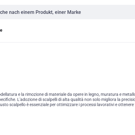
eingabe
ge
ellatura e la rimozione di materiale da opere in legno, muratura e metallo.
ecifiche. L'adozione di scalpelli di alta qualità non solo migliora la prec
 giusto scalpello è essenziale per ottimizzare i processi lavorativi e ottenere