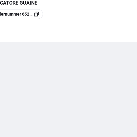
ICATORE GUAINE
llernummer
652003