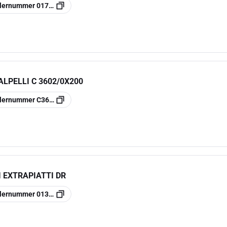
llernummer
017010101
LPELLI C 3602/0X200
llernummer
C36020200
 EXTRAPIATTI DR
llernummer
013420001