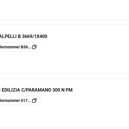
LPELLI B 3669/1X400
llernummer
B36691400
 EDILIZIA C/PARAMANO 300 N PM
llernummer
017010103