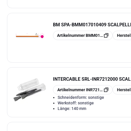
BM SPA
-
BMM017010409 SCALPELLI 
Kopieren
Kopieren
Artikelnummer
BMM017010409
Herste
INTERCABLE SRL
-
INR7212000 SCAL
Kopieren
Kopieren
Artikelnummer
INR7212000
Herste
Schneidenform:
sonstige
Werkstoff:
sonstige
Länge:
140 mm