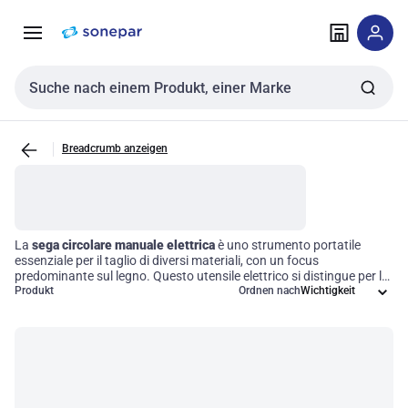
Zur
Zum
Navigation
Inhalt
springen
springen
Sucheingabe
Breadcrumb anzeigen
La
sega circolare manuale elettrica
è uno strumento portatile
essenziale per il taglio di diversi materiali, con un focus
predominante sul legno. Questo utensile elettrico si distingue per la
sua facilità d'uso e versatilità, rendendolo ideale sia per
Produkt
Ordnen nach
professionisti che per appassionati del fai-da-te. Con profondità e
angoli di taglio regolabili, offre la massima funzionalità per una
varietà di operazioni di taglio, ottimizzando così l'efficienza
operativa nei tuoi progetti.