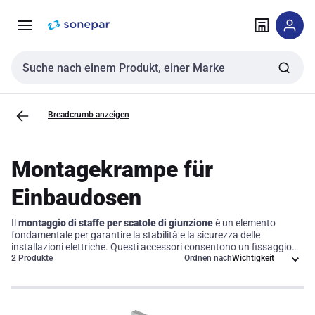
Zur
Zum
Navigation
Inhalt
springen
springen
Sucheingabe
Breadcrumb anzeigen
Montagekrampe für
Einbaudosen
Il
montaggio di staffe per scatole di giunzione
è un elemento
fondamentale per garantire la stabilità e la sicurezza delle
installazioni elettriche. Questi accessori consentono un fissaggio
sicuro delle scatole di giunzione a pareti o superfici, assicurando
2 Produkte
Ordnen nach
che ogni installazione rispetti gli standard di settore. Scegliere i
giusti supporti non solo ottimizza l'efficienza operativa, ma previene
anche potenziali problemi legati a vibrazioni o movimenti
indesiderati, contribuendo così a un ambiente di lavoro più sicuro e