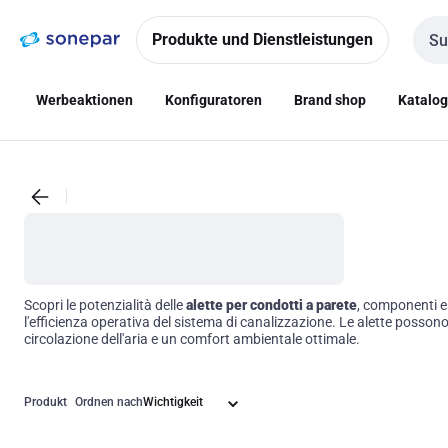
Zur
Zum
Navigation
Inhalt
Produkte und Dienstleistungen
Such
springen
springen
Werbeaktionen
Konfiguratoren
Brand shop
Katalo
Scopri le potenzialità delle
alette per condotti a parete
, componenti es
l'efficienza operativa del sistema di canalizzazione. Le alette possono
circolazione dell'aria e un comfort ambientale ottimale.
Produkt
Ordnen nach