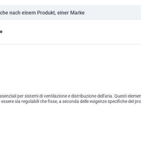
eingabe
ge
senziali per sistemi di ventilazione e distribuzione dell'aria. Questi elemen
 essere sia regolabili che fisse, a seconda delle esigenze specifiche del p