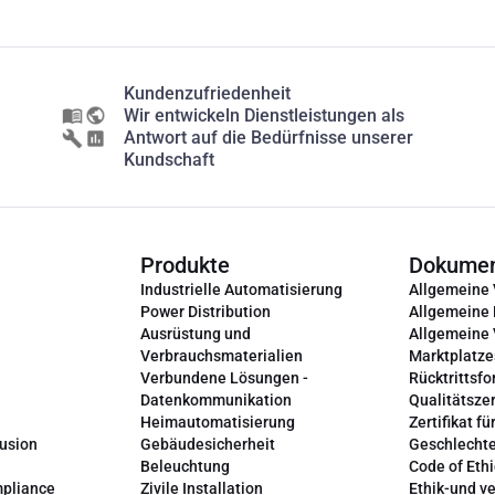
Kundenzufriedenheit
Wir entwickeln Dienstleistungen als
Antwort auf die Bedürfnisse unserer
Kundschaft
Produkte
Dokume
Industrielle Automatisierung
Allgemeine
Power Distribution
Allgemeine
Ausrüstung und
Allgemeine
Verbrauchsmaterialien
Marktplatze
Verbundene Lösungen -
Rücktrittsfo
Datenkommunikation
Qualitätszer
Heimautomatisierung
Zertifikat fü
lusion
Gebäudesicherheit
Geschlechte
Beleuchtung
Code of Ethi
mpliance
Zivile Installation
Ethik-und v