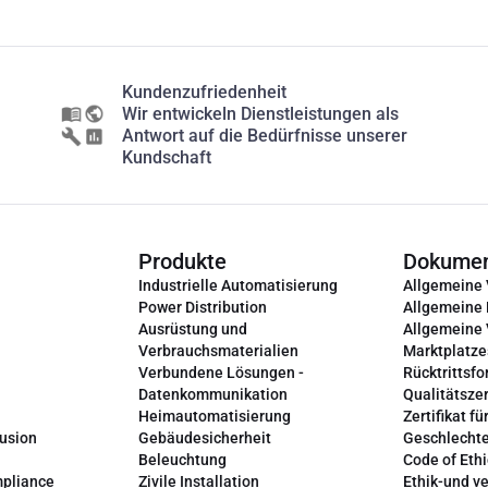
Kundenzufriedenheit
Wir entwickeln Dienstleistungen als
Antwort auf die Bedürfnisse unserer
Kundschaft
Produkte
Dokume
Industrielle Automatisierung
Allgemeine
Power Distribution
Allgemeine
Ausrüstung und
Allgemeine
Verbrauchsmaterialien
Marktplatze
Verbundene Lösungen -
Rücktrittsfo
Datenkommunikation
Qualitätszer
Heimautomatisierung
Zertifikat fü
lusion
Gebäudesicherheit
Geschlechte
Beleuchtung
Code of Ethi
mpliance
Zivile Installation
Ethik-und v