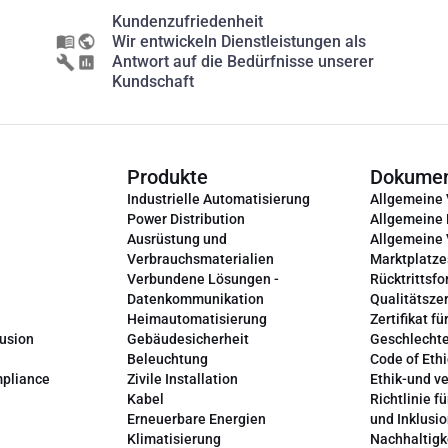
Kundenzufriedenheit
Wir entwickeln Dienstleistungen als
Antwort auf die Bedürfnisse unserer
Kundschaft
Produkte
Dokume
Industrielle Automatisierung
Allgemeine
Power Distribution
Allgemeine
Ausrüstung und
Allgemeine
Verbrauchsmaterialien
Marktplatze
Verbundene Lösungen -
Rücktrittsfo
Datenkommunikation
Qualitätszer
Heimautomatisierung
Zertifikat fü
lusion
Gebäudesicherheit
Geschlechte
Beleuchtung
Code of Ethi
mpliance
Zivile Installation
Ethik-und v
Kabel
Richtlinie fü
Erneuerbare Energien
und Inklusi
Klimatisierung
Nachhaltigk