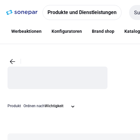
Zur
Zum
Navigation
Inhalt
Produkte und Dienstleistungen
Such
springen
springen
Werbeaktionen
Konfiguratoren
Brand shop
Katalo
Produkt
Ordnen nach