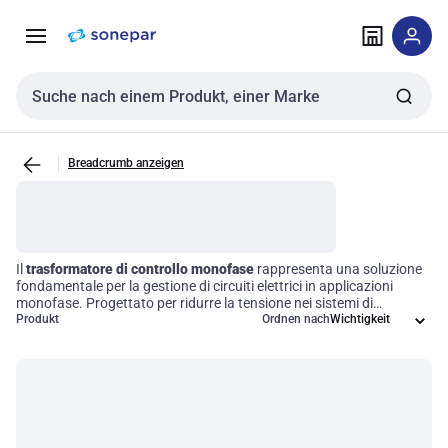
Zur
Zum
Navigation
Inhalt
springen
springen
Sucheingabe
Breadcrumb anzeigen
Il
trasformatore di controllo monofase
rappresenta una soluzione
fondamentale per la gestione di circuiti elettrici in applicazioni
monofase. Progettato per ridurre la tensione nei sistemi di
controllo, questo dispositivo garantisce un funzionamento sicuro
Produkt
Ordnen nach
ed efficiente degli apparecchi elettrici. La nostra selezione di
trasformatori è caratterizzata da specifiche tecniche avanzate, che
ne assicurano l'affidabilità e la compatibilità in vari ambienti
operativi. Investire in questi accessori significa ottimizzare le
prestazioni e la sicurezza delle vostre installazioni elettriche.