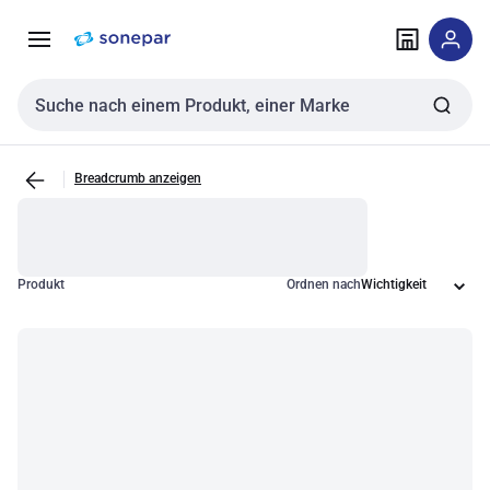
Zur
Zum
Navigation
Inhalt
springen
springen
Sucheingabe
Breadcrumb anzeigen
Produkt
Ordnen nach