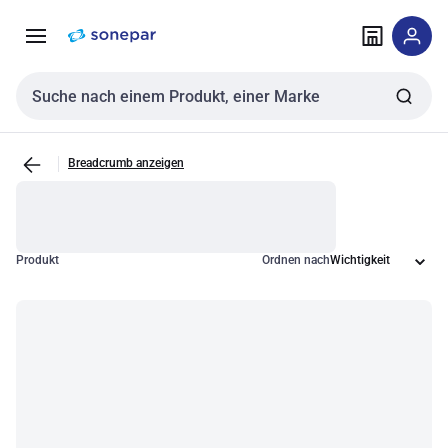
Zur
Zum
Navigation
Inhalt
springen
springen
Sucheingabe
Breadcrumb anzeigen
Produkt
Ordnen nach