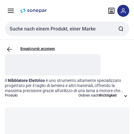
Zur
Zum
Navigation
Inhalt
springen
springen
Sucheingabe
Breadcrumb anzeigen
Il
Nibblatore Elettrico
è uno strumento altamente specializzato
progettato per il taglio di lamiera e altri materiali, offrendo la
massima precisione grazie all'utilizzo di una lama a motore che
esegue tagli reciproci. Questo strumento è particolarmente indicato
Produkt
Ordnen nach
per lavori complessi e forme curve, rendendolo un alleato
indispensabile in settori come la costruzione, la lavorazione dei
metalli e la fabbricazione. Con il Nibblatore Elettrico, ottimizzate la
vostra efficienza operativa, garantendo risultati professionali in
ogni progetto.