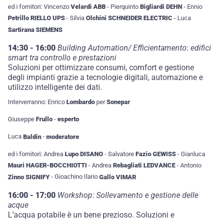
ed i fornitori: Vincenzo
Velardi ABB
- Pierquinto
Bigliardi DEHN
- Ennio
Petrillo RIELLO UPS
- Silvia
Olchini SCHNEIDER ELECTRIC
- Luca
Sartirana SIEMENS
14:30 - 16:00
Building Automation/ Efficientamento
:
edifici
smart tra controllo e prestazioni
Soluzioni per ottimizzare consumi, comfort e gestione
degli impianti grazie a tecnologie digitali, automazione e
utilizzo intelligente dei dati.
Interverranno: Enrico
Lombardo
per
Sonepar
Giuseppe
Frullo
-
esperto
Luca
Baldin
-
moderatore
ed i fornitori: Andrea
Lupo DISANO
- Salvatore
Fazio GEWISS
- Gianluca
Mauri HAGER-BOCCHIOTTI
- Andrea
Rebagliati LEDVANCE
- Antonio
Zinno SIGNIFY
- Gioachino Ilario
Gallo VIMAR
16:00 - 17:00
Workshop
:
Sollevamento e gestione delle
acque
L’acqua potabile è un bene prezioso. Soluzioni e