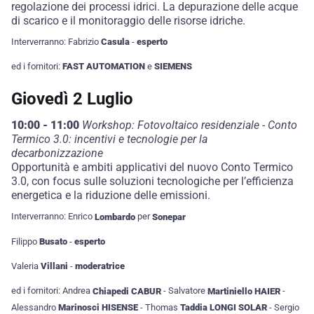
regolazione dei processi idrici. La depurazione delle acque
di scarico e il monitoraggio delle risorse idriche.
Interverranno: Fabrizio
Casula
-
esperto
ed i fornitori:
FAST AUTOMATION
e
SIEMENS
Giovedì 2 Luglio
10:00 - 11:00
Workshop: Fotovoltaico residenziale - Conto
Termico 3.0: incentivi e tecnologie per la
decarbonizzazione
Opportunità e ambiti applicativi del nuovo Conto Termico
3.0, con focus sulle soluzioni tecnologiche per l’efficienza
energetica e la riduzione delle emissioni.
Interverranno: Enrico
Lombardo
per
Sonepar
Filippo
Busato
-
esperto
Valeria
Villani
-
moderatrice
ed i fornitori: Andrea
Chiapedi CABUR
- Salvatore
Martiniello HAIER
-
Alessandro
Marinosci HISENSE
- Thomas
Taddia LONGI SOLAR
- Sergio