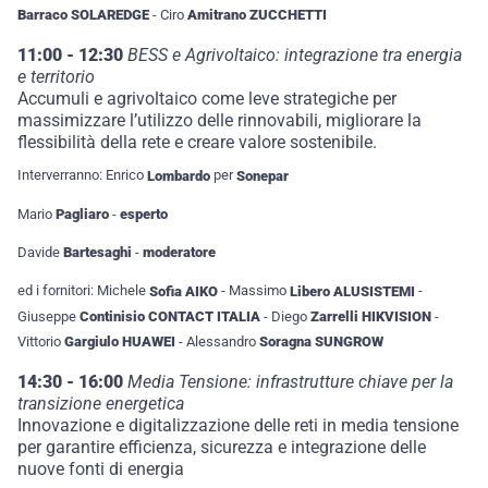
Barraco SOLAREDGE
- Ciro
Amitrano ZUCCHETTI
11:00 - 12:30
BESS e Agrivoltaico: integrazione tra energia
e territorio
Accumuli e agrivoltaico come leve strategiche per
massimizzare l’utilizzo delle rinnovabili, migliorare la
flessibilità della rete e creare valore sostenibile.
Interverranno: Enrico
Lombardo
per
Sonepar
Mario
Pagliaro
-
esperto
Davide
Bartesaghi
-
moderatore
ed i fornitori: Michele
Sofia AIKO
- Massimo
Libero ALUSISTEMI
-
Giuseppe
Continisio CONTACT ITALIA
- Diego
Zarrelli HIKVISION
-
Vittorio
Gargiulo HUAWEI
- Alessandro
Soragna SUNGROW
14:30 - 16:00
Media Tensione: infrastrutture chiave per la
transizione energetica
Innovazione e digitalizzazione delle reti in media tensione
per garantire efficienza, sicurezza e integrazione delle
nuove fonti di energia