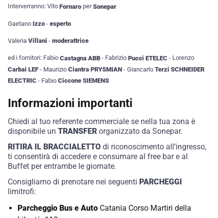
Interverranno: Vito
Fornaro
per
Sonepar
Gaetano
Izzo
-
esperto
Valeria
Villani
-
moderattrice
ed i fornitori: Fabio
Castagna ABB
- Fabrizio
Pucci ETELEC
- Lorenzo
Carbai LEF
- Maurizio
Ciantra PRYSMIAN
- Giancarlo
Terzi SCHNEIDER
ELECTRIC
- Fabio
Ciccone SIEMENS
Informazioni importanti
Chiedi al tuo referente commerciale se nella tua zona è
disponibile un
TRANSFER
organizzato da Sonepar.
RITIRA IL BRACCIALETTO
di riconoscimento all’ingresso,
ti consentirà di accedere e consumare al free bar e al
Buffet per entrambe le giornate.
Consigliamo di prenotare nei seguenti
PARCHEGGI
limitrofi:
Parcheggio Bus e Auto
Catania Corso Martiri della