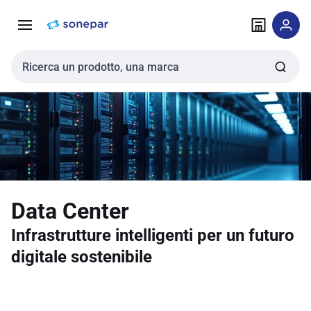
Vai alla
Vai
navigazione
alla
pagina
Cerca input
Data Center
Infrastrutture intelligenti per un futuro
digitale sostenibile