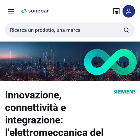
Vai alla
Vai
navigazione
alla
pagina
Cerca input
Innovazione,
connettività e
integrazione:
l’elettromeccanica del