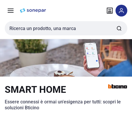
Vai alla
Vai
navigazione
alla
pagina
Cerca input
SMART HOME
Essere connessi è ormai un'esigenza per tutti: scopri le
soluzioni Bticino