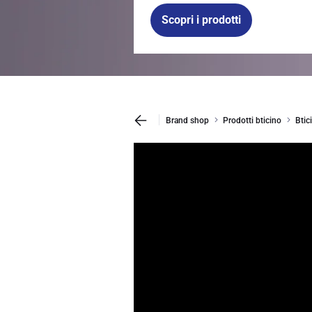
Scopri i prodotti
Brand shop
Prodotti bticino
Btic