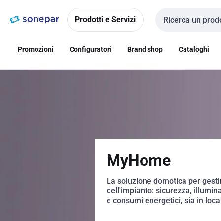
Vai alla
Vai
navigazione
alla
Prodotti e Servizi
Cerca input
pagina
Promozioni
Configuratori
Brand shop
Cataloghi
MyHome
La soluzione domotica per gestir
dell'impianto: sicurezza, illumi
e consumi energetici, sia in loc