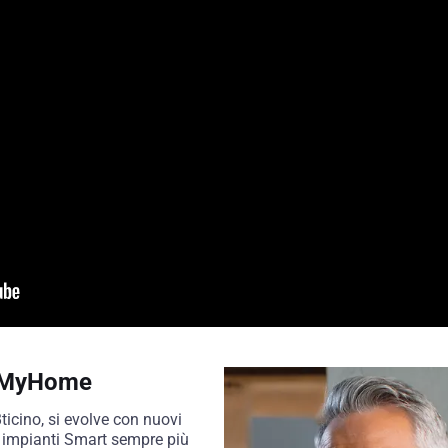
a MyHome
icino, si evolve con nuovi
re impianti Smart sempre più