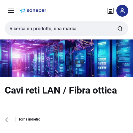
Vai alla
Vai
navigazione
alla
pagina
Cerca input
Cavi reti LAN / Fibra ottica
Torna indietro