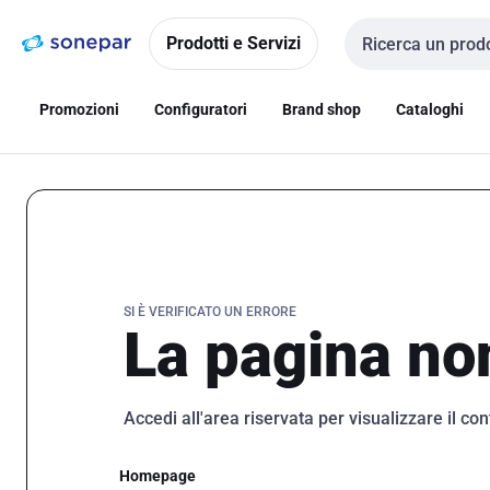
Vai alla
Vai
navigazione
alla
Prodotti e Servizi
Cerca input
pagina
Promozioni
Configuratori
Brand shop
Cataloghi
SI È VERIFICATO UN ERRORE
La pagina non
Accedi all'area riservata per visualizzare il co
Homepage