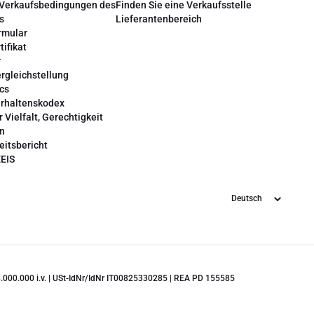
 Verkaufsbedingungen des
Finden Sie eine Verkaufsstelle
s
Lieferantenbereich
rmular
tifikat
r
rgleichstellung
cs
erhaltenskodex
r Vielfalt, Gerechtigkeit
on
eitsbericht
EEIS
Sprache
 28.000.000 i.v. | USt-IdNr/IdNr IT00825330285 | REA PD 155585