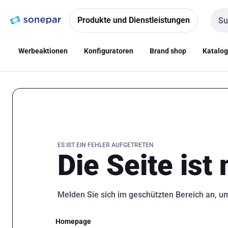
Zur
Zum
Navigation
Inhalt
Produkte und Dienstleistungen
Such
springen
springen
Werbeaktionen
Konfiguratoren
Brand shop
Katalo
ES IST EIN FEHLER AUFGETRETEN
Die Seite ist
Melden Sie sich im geschützten Bereich an, u
Homepage