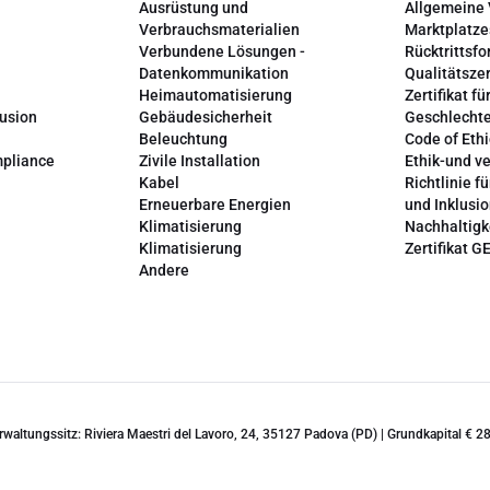
Ausrüstung und
Allgemeine
Verbrauchsmaterialien
Marktplatze
Verbundene Lösungen -
Rücktrittsfo
Datenkommunikation
Qualitätszer
Heimautomatisierung
Zertifikat fü
lusion
Gebäudesicherheit
Geschlechte
Beleuchtung
Code of Ethi
mpliance
Zivile Installation
Ethik-und v
Kabel
Richtlinie fü
Erneuerbare Energien
und Inklusi
Klimatisierung
Nachhaltigk
Klimatisierung
Zertifikat G
Andere
erwaltungssitz: Riviera Maestri del Lavoro, 24, 35127 Padova (PD) | Grundkapital €