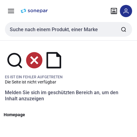
Zur
Zum
Navigation
Inhalt
springen
springen
Sucheingabe
ES IST EIN FEHLER AUFGETRETEN
Die Seite ist nicht verfügbar
Melden Sie sich im geschützten Bereich an, um den
Inhalt anzuzeigen
Homepage