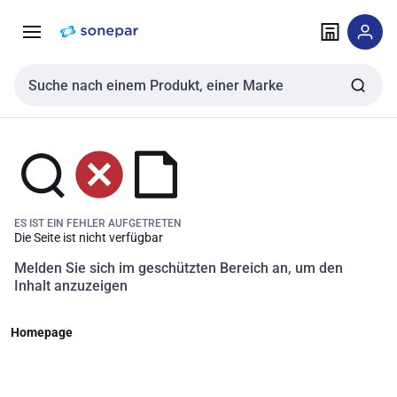
Zur
Zum
Navigation
Inhalt
springen
springen
Sucheingabe
ES IST EIN FEHLER AUFGETRETEN
Die Seite ist nicht verfügbar
Melden Sie sich im geschützten Bereich an, um den
Inhalt anzuzeigen
Homepage