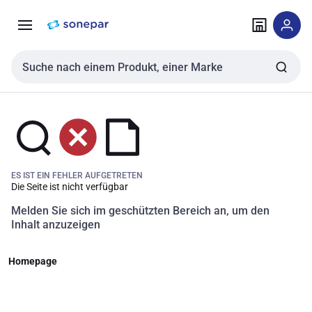
Zur
Zum
Navigation
Inhalt
springen
springen
Sucheingabe
ES IST EIN FEHLER AUFGETRETEN
Die Seite ist nicht verfügbar
Melden Sie sich im geschützten Bereich an, um den
Inhalt anzuzeigen
Homepage