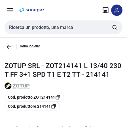
Vai alla
Vai
navigazione
alla
pagina
Cerca input
Torna indietro
ZOTUP SRL - ZOT214141 L 13/40 230
T FF 3+1 SPD T1 E T2 TT - 214141
copia
Cod. prodotto ZOT214141
copia
Cod. produttore 214141